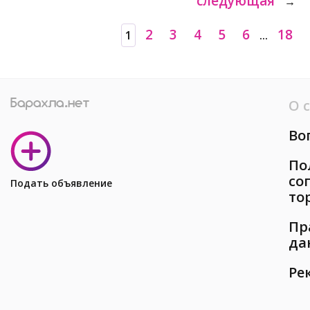
следующая
→
2
3
4
5
6
18
1
...
О 
Во
По
со
Подать объявление
то
Пр
да
Ре