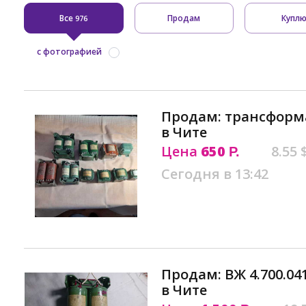
Все
Продам
Купл
976
с фотографией
Продам: трансформат
в Чите
Цена
650
8.55 
Р.
Сегодня в 13:42
Продам: ВЖ 4.700.0
в Чите