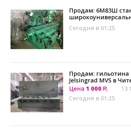
Продам: 6М83Ш ста
широкоуниверсальн
Сегодня в 01:25
Продам: гильотинa
Jеlsingrаd МVS в Чит
Цена
1 000
13.
Р.
Сегодня в 01:25