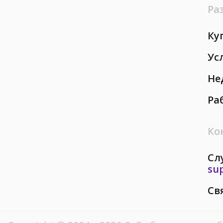
Ра
Ку
Ус
Не
Ра
Ко
Сл
su
Св