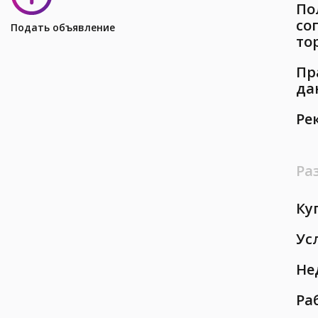
По
со
Подать объявление
то
Пр
да
Ре
Ра
Ку
Ус
Не
Ра