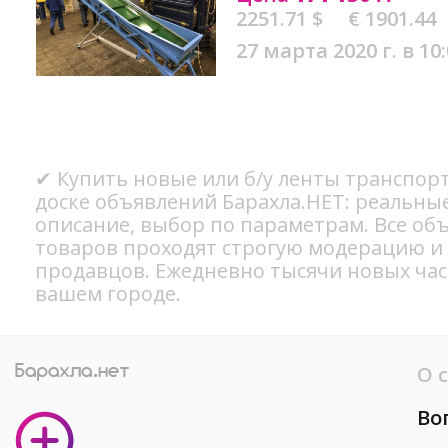
2251.71 $
€ 1901.44
27 марта 2020 г. в 10
✔ Купить новые или б/у ленты транспор
доске объявлений Барахла.НЕТ: реальны
описание, выбор по параметрам. Все об
товаров проходят строгую модерацию и
продавцов. Ежедневно тысячи новых ча
вашем городе.
О 
Во