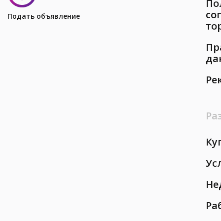
По
со
Подать объявление
то
Пр
да
Ре
Ра
Ку
Ус
Не
Ра