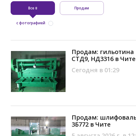
Все
Продам
8
с фотографией
Продам: гильотина 
СТД9, НД3316 в Чите
Сегодня в 01:29
Продам: шлифоваль
3Б772 в Чите
5 августа 2026 г. в 12