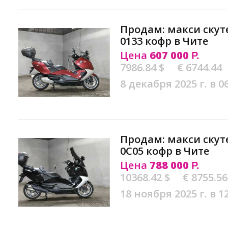
Продам: макси ску
0133 кофр в Чите
Цена
607 000
Р.
7986.84 $
€ 6744.44
8 декабря 2025 г. в 0
Продам: макси ску
0C05 кофр в Чите
Цена
788 000
Р.
10368.42 $
€ 8755.56
18 ноября 2025 г. в 1