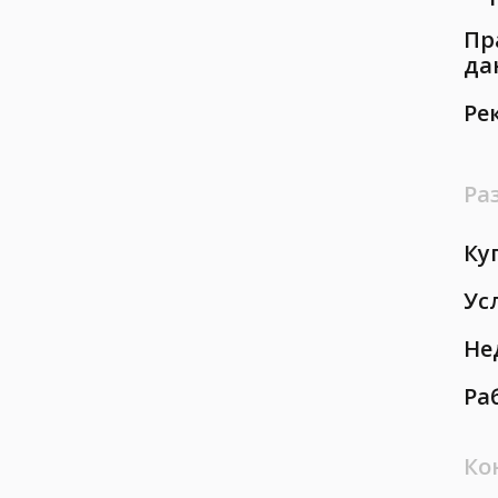
Пр
да
Ре
Ра
Ку
Ус
Не
Ра
Ко