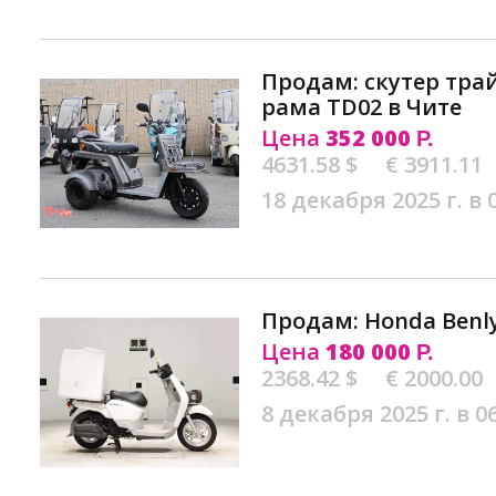
Продам: скутер трай
рама TD02 в Чите
Цена
352 000
Р.
4631.58 $
€ 3911.11
18 декабря 2025 г. в 
Продам: Honda Benly
Цена
180 000
Р.
2368.42 $
€ 2000.00
8 декабря 2025 г. в 0