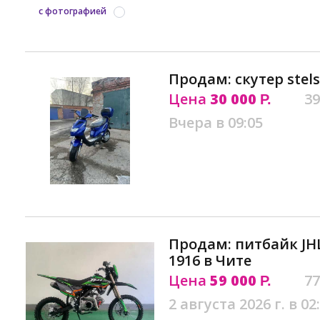
с фотографией
Продам: скутер stels
Цена
30 000
39
Р.
Вчера в 09:05
Продам: питбайк JH
1916 в Чите
Цена
59 000
77
Р.
2 августа 2026 г. в 02