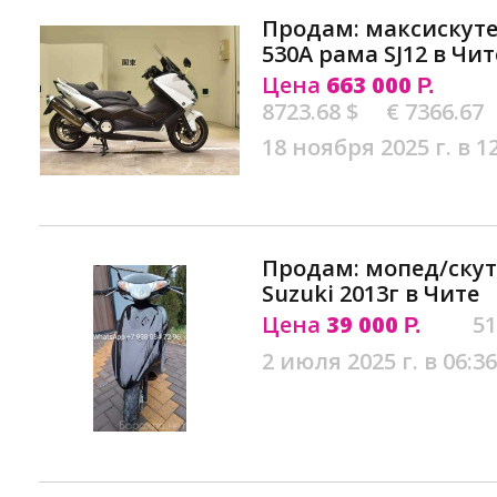
Продам: максискут
530A рама SJ12 в Чит
Цена
663 000
Р.
8723.68 $
€ 7366.67
18 ноября 2025 г. в 1
Продам: мопед/ску
Suzuki 2013г в Чите
Цена
39 000
51
Р.
2 июля 2025 г. в 06:36