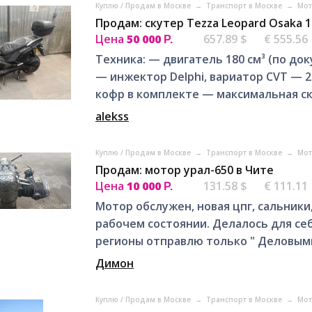
Куплю / Продам в Москве
→
Транспорт в Москве
→
Мот
Продам: скутер Tezza Leopard Osaka 1
Цена
50 000
657.89 $
€ 555.56
Р.
Техника: — двигатель 180 см³ (по док
— инжектор Delphi, вариатор CVT — 
кофр в комплекте — максимальная ск
alekss
Куплю / Продам в Москве
→
Транспорт в Москве
→
Мот
Продам: мотор урал-650 в Чите
Цена
10 000
131.58 $
€ 111.11
Р.
Мотор обслужен, новая цпг, сальники
рабочем состоянии. Делалось для себ
регионы отправлю только " Деловым
Димон
Куплю / Продам в Москве
→
Транспорт в Москве
→
Мот