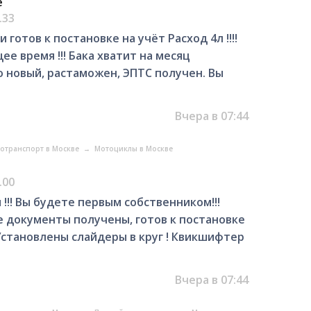
е
.33
 готов к постановке на учёт Расход 4л !!!!
е время !!! Бака хватит на месяц
 новый, растаможен, ЭПТС получен. Вы
Вчера в 07:44
отранспорт в Москве
→
Мотоциклы в Москве
.00
 !!! Вы будете первым собственником!!!
се документы получены, готов к постановке
Установлены слайдеры в круг ! Квикшифтер
Вчера в 07:44