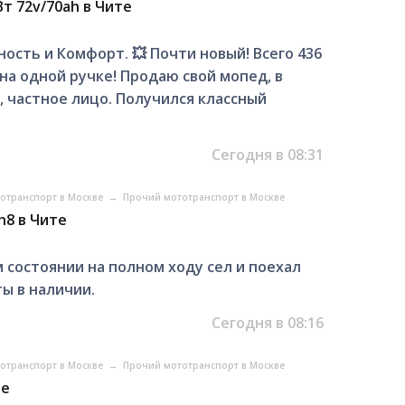
т 72v/70ah в Чите
сть и Комфорт. 💥 Почти новый! Всего 436
 на одной ручке! Продаю свой мопед, в
, частное лицо. Получился классный
Сегодня в 08:31
отранспорт в Москве
→
Прочий мототранспорт в Москве
h8 в Чите
состоянии на полном ходу сел и поехал
ты в наличии.
Сегодня в 08:16
отранспорт в Москве
→
Прочий мототранспорт в Москве
те