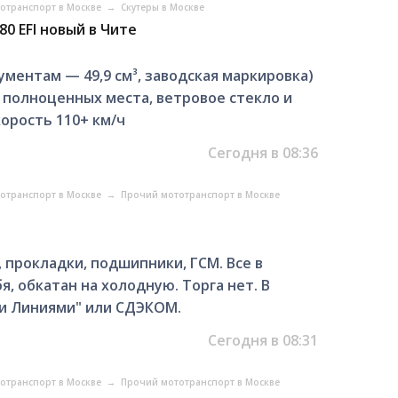
отранспорт в Москве
→
Скутеры в Москве
80 EFI новый в Чите
ументам — 49,9 см³, заводская маркировка)
2 полноценных места, ветровое стекло и
орость 110+ км/ч
Сегодня в 08:36
отранспорт в Москве
→
Прочий мототранспорт в Москве
, прокладки, подшипники, ГСМ. Все в
я, обкатан на холодную. Торга нет. В
и Линиями" или СДЭКОМ.
Сегодня в 08:31
отранспорт в Москве
→
Прочий мототранспорт в Москве