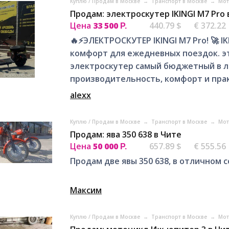
Куплю / Продам в Москве
→
Транспорт в Москве
→
Мот
Продам: электроскутер IKINGI M7 Pro 
Цена
33 500
440.79 $
€ 372.22
Р.
🔥⚡ЭЛЕКТРОСКУТЕР IKINGI М7 Pro! 🚀 I
комфорт для ежедневных поездок. э
электроскутер самый бюджетный в ли
производительность, комфорт и практ
alexx
Куплю / Продам в Москве
→
Транспорт в Москве
→
Мот
Продам: ява 350 638 в Чите
Цена
50 000
657.89 $
€ 555.56
Р.
Продам две явы 350 638, в отличном со
Максим
Куплю / Продам в Москве
→
Транспорт в Москве
→
Мот