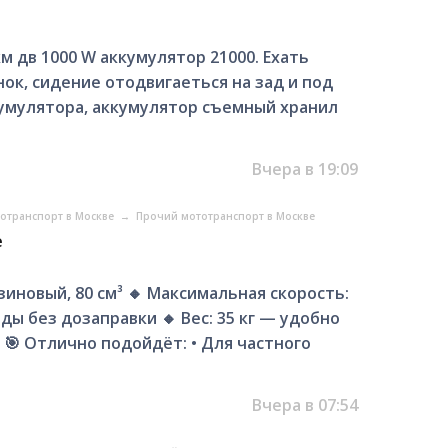
 дв 1000 W аккумулятор 21000. Ехать
нок, сидение отодвигаеться на зад и под
кумулятора, аккумулятор съемный хранил
Вчера в 19:09
отранспорт в Москве
→
Прочий мототранспорт в Москве
е
зиновый, 80 см³ 🔸 Максимальная скорость:
езды без дозаправки 🔸 Вес: 35 кг — удобно
" 🎯 Отлично подойдёт: • Для частного
Вчера в 07:54