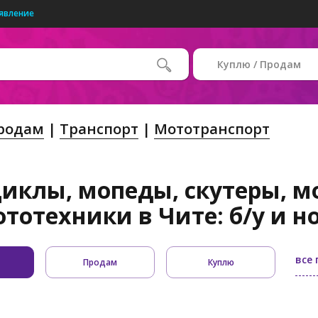
явление
Куплю / Продам
Продам
Транспорт
Мототранспорт
иклы, мопеды, скутеры, м
ототехники в Чите: б/у и н
все
Продам
Куплю