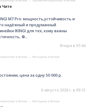
отранспорт в Москве
→
Прочий мототранспорт в Москве
в Чите
KINGI М7 Pro: мощность,устойчивость и
то надёжный и продуманный
нейки IKINGI для тех, кому важны
ичность. ⚙️...
Вчера в 07:44
отранспорт в Москве
→
Мотоциклы в Москве
стоянии, цена за одну 50 000 р.
6 августа 2026 г. в 09:15
отранспорт в Москве
→
Мотоциклы в Москве