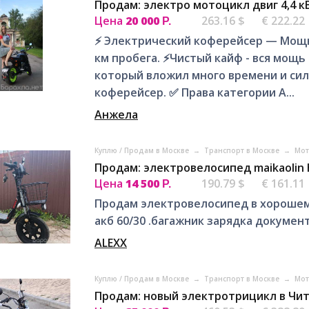
Продам: электро мотоцикл двиг 4,4 кВ
Цена
20 000
263.16 $
€ 222.22
Р.
⚡ Электрический коферейсер — Мощно
км пробега. ⚡Чистый кайф - вся мощь
который вложил много времени и сил
коферейсер. ✅ Права категории А...
Aнжела
Куплю / Продам в Москве
→
Транспорт в Москве
→
Мот
Продам: электровелосипед maikaolin 
Цена
14 500
190.79 $
€ 161.11
Р.
Продам электровелосипед в хорошем 
акб 60/30 .багажник зарядка докумен
ALEXX
Куплю / Продам в Москве
→
Транспорт в Москве
→
Мот
Продам: новый электротрицикл в Чи