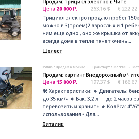
Продам: трицикл электро в Чите
Цена
20 000
263.16 $
€ 222.22
Р.
Трицикл электро продаю пробег 150км
можно в 3(троем)2 взрослых и 1 ребе
ним еще одно , оно же крышка от ак
всегда дома в тепле тянет очень...
Шелест
Куплю / Продам в Москве
→
Транспорт в Москве
→
Мот
Продам: картинг Внедорожный в Чит
Цена
15 000
197.37 $
€ 166.67
Р.
🛠 Характеристики: 🔸 Двигатель: бен
до 35 км/ч 🔸 Бак: 3,2 л — до 2 часов 
перевозить и хранить 🔸 Колёса: 4"/6
использования • Для...
Виталик