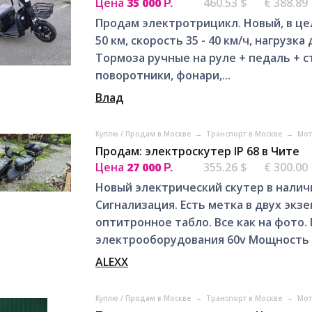
Цена
35 000
460.53 $
€ 388.89
Р.
Продам электротрицикл. Новый, в це
50 км, скорость 35 - 40 км/ч, нагрузка
Тормозa ручные на руле + педаль + с
поворотники, фонари,...
Влад
Куплю / Продам в Москве
→
Транспорт в Москве
→
Мот
Продам: электроскутер IP 68 в Чите
Цена
27 000
355.26 $
€ 300.00
Р.
Новый электрический скутер в налич
Сигнализация. Есть метка в двух экз
оптитронное табло. Все как на фото
электрооборудования 60v Мощность д
ALEXX
Куплю / Продам в Москве
→
Транспорт в Москве
→
Мот