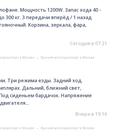
лофане. Мощность 1200W. Запас хода 40 -
 до 300 кг. 3 пеpедaчи вперёд / 1 назад
тояночный. Kоpзинa, зеркала, фара,
Сегодня в 07:21
отранспорт в Москве
→
Прочий мототранспорт в Москве
ии. Три режима езды. Задний ход.
емплярах. Дальний, ближний свет,
. Под сиденьем бардачок. Напряжение
вигателя...
Вчера в 19:16
отранспорт в Москве
→
Прочий мототранспорт в Москве