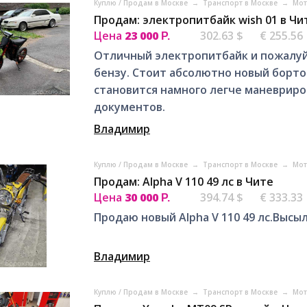
Куплю / Продам в Москве
→
Транспорт в Москве
→
Мот
Продам: электропитбайк wish 01 в Чи
Цена
23 000
302.63 $
€ 255.56
Р.
Отличный электропитбайк и пожалуй
бензу. Стоит абсолютно новый борто
становится намного легче маневриро
документов.
Владимир
Куплю / Продам в Москве
→
Транспорт в Москве
→
Мот
Продам: Alpha V 110 49 лс в Чите
Цена
30 000
394.74 $
€ 333.33
Р.
Продаю новый Alpha V 110 49 лс.Высы
Владимир
Куплю / Продам в Москве
→
Транспорт в Москве
→
Мот