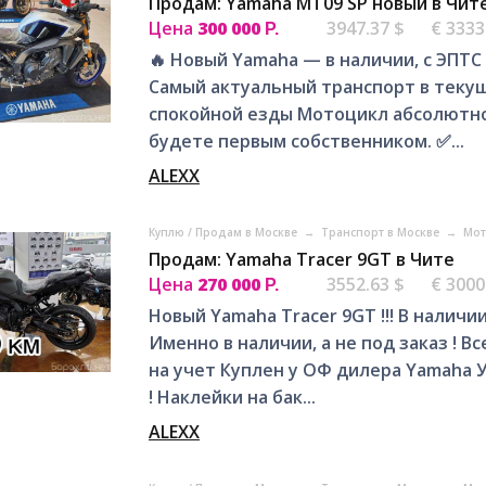
Продам: Yamaha MT09 SP новый в Чит
Цена
300 000
3947.37 $
€ 3333
Р.
🔥 Новый Yamaha — в наличии, с ЭПТС и
Самый актуальный транспорт в текуще
спокойной езды Мотоцикл абсолютно
будете первым собственником. ✅...
ALEXX
Куплю / Продам в Москве
→
Транспорт в Москве
→
Мот
Продам: Yamaha Tracer 9GT в Чите
Цена
270 000
3552.63 $
€ 3000
Р.
Новый Yamaha Tracer 9GT !!! В наличии
Именно в наличии, а не под заказ ! В
на учет Куплен у ОФ дилера Yamaha 
! Наклейки на бак...
ALEXX