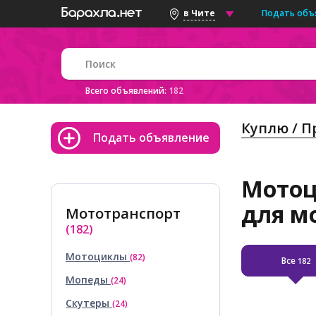
Подать объ
в Чите
Всего объявлений:
182
Куплю / 
Подать объявление
Мотоц
для м
Мототранспорт
(182)
Мотоциклы
(82)
Все
182
Мопеды
(24)
Скутеры
(24)