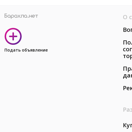
О 
Во
По
со
Подать объявление
то
Пр
да
Ре
Ра
Ку