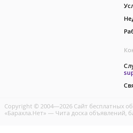
Ус
Не
Ра
Ко
Сл
su
Св
Copyright © 2004—2026
Сайт бесплатных о
«Барахла.Нет»
— Чита доска объявлений, б