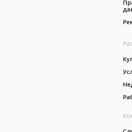
Пр
да
Ре
Ра
Ку
Ус
Не
Ра
Ко
Сл