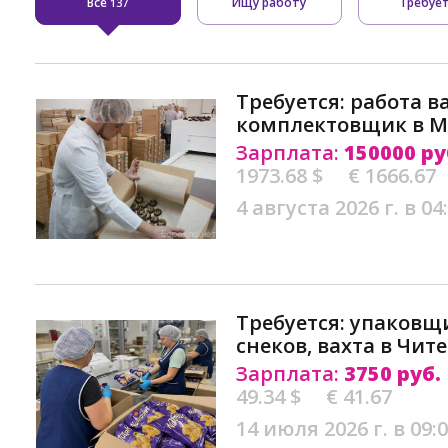
Все
Ищу работу
Требуе
137
Требуется: работа в
комплектовщик в М
Зарплата:
150000 ру
1973.68 $
€ 1666.67
4 августа 2026 г. в 04
Требуется: упаковщ
снеков, вахта в Чите
Зарплата:
3750 руб.
49.34 $
€ 41.67
14 июля 2026 г. в 09: