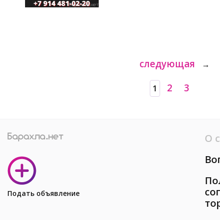
следующая
→
2
3
1
О 
Во
По
со
Подать объявление
то