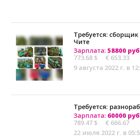
Требуется: сборщик 
Чите
Зарплата:
58800 руб
773.68 $
€ 653.33
9 августа 2022 г. в 12
Требуется: разнора
Зарплата:
60000 руб
789.47 $
€ 666.67
22 июля 2022 г. в 05: