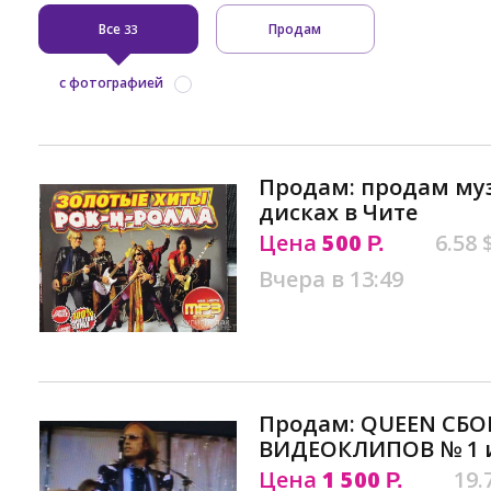
Все
Продам
33
с фотографией
Продам: продам му
дисках в Чите
Цена
500
6.58 
Р.
Вчера в 13:49
Продам: QUEEN СБ
ВИДЕОКЛИПОВ № 1 и
Цена
1 500
19.
Р.