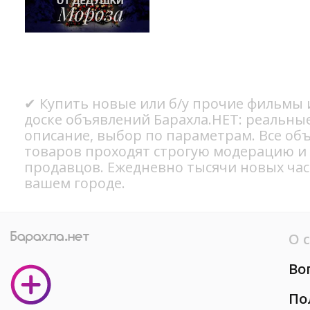
✔ Купить новые или б/у прочие фильмы 
доске объявлений Барахла.НЕТ: реальны
описание, выбор по параметрам. Все об
товаров проходят строгую модерацию и
продавцов. Ежедневно тысячи новых ча
вашем городе.
О 
Во
По