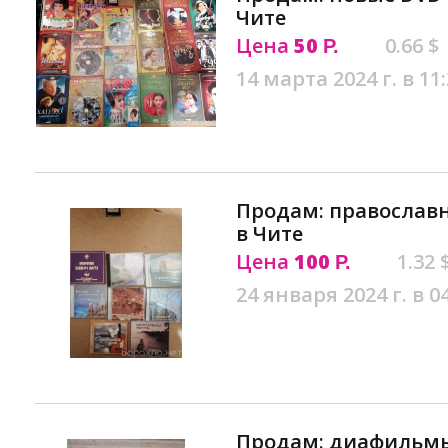
Чите
Цена
50
0.66 $
Р.
14 марта 2024 г. в 11
Продам: православн
в Чите
Цена
100
1.32 
Р.
24 января 2024 г. в 0
Продам: диафильмы 