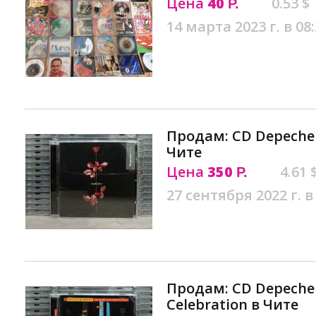
Цена
40
0.53 $
Р.
14 марта 2023 г. в 08
Продам: CD Depeche 
Чите
Цена
350
4.61 
Р.
27 сентября 2022 г. в
Продам: CD Depeche 
Celebration в Чите