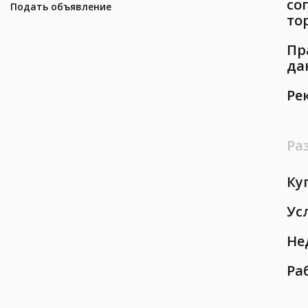
со
Подать объявление
то
Пр
да
Ре
Ра
Ку
Ус
Не
Ра