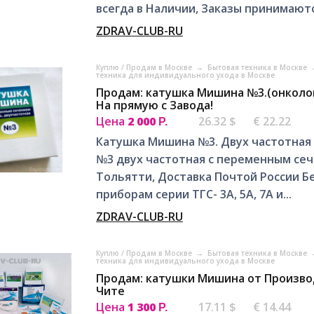
всегда в Наличии, Заказы принимаются
ZDRAV-CLUB-RU
Куплю / Продам в Москве
→
Бытовая техника в Москве
техника для индивидуального ухода в Москве
Продам: катушка Мишина №3.(онколо
На прямую с Завода!
Цена
2 000
26.32 $
€ 22.22
Р.
Катушка Мишина №3. Двух частотная
№3 двух частотная с переменным се
Тольятти, Доставка Почтой России Б
приборам серии ТГС- 3А, 5А, 7А и...
ZDRAV-CLUB-RU
Куплю / Продам в Москве
→
Бытовая техника в Москве
техника для индивидуального ухода в Москве
Продам: катушки Мишина от Производ
Чите
Цена
1 300
17.11 $
€ 14.44
Р.