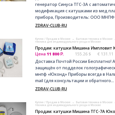
генератор Синуса ТГС-3А с автомати
модификация с катушками из мед пл
прибора, Производитель: ООО МНПФ "
ZDRAV-CLUB-RU
Куплю / Продам в Москве
→
Бытовая техника в Москве
техника для индивидуального ухода в Москве
Продам: катушки Мишина Импловит 
Цена
11 800
155.26 $
€ 131.11
Р.
Доставка Почтой России Бесплатно!
защищён от подделок голографичес
мнпф «Юконд» Приборы всегда в Нали
mail (для консультации и обратного...
ZDRAV-CLUB-RU
Куплю / Продам в Москве
→
Бытовая техника в Москве
техника для индивидуального ухода в Москве
Продам: катушки Мишина ТГС-7А Юк