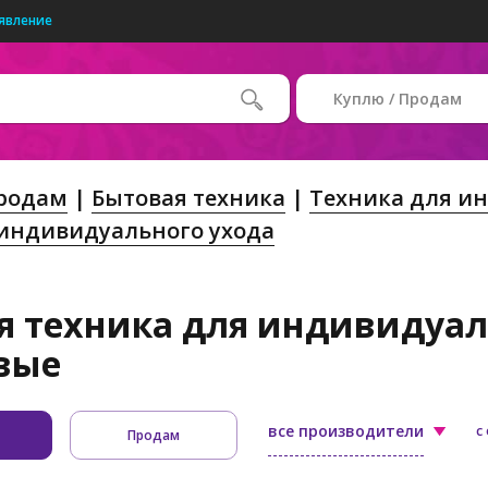
явление
Куплю / Продам
Продам
Бытовая техника
Техника для и
 индивидуального ухода
я техника для индивидуаль
овые
все производители
с
Продам