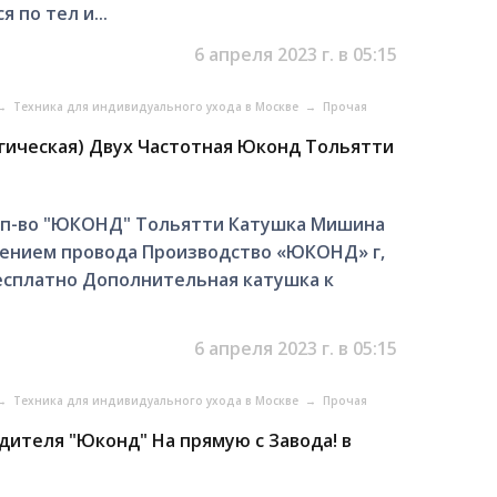
 по тел и...
6 апреля 2023 г. в 05:15
→
Техника для индивидуального ухода в Москве
→
Прочая
гическая) Двух Частотная Юконд Тольятти
 п-во "ЮКОНД" Тольятти Катушка Мишина
чением провода Производство «ЮКОНД» г,
есплатно Дополнительная катушка к
6 апреля 2023 г. в 05:15
→
Техника для индивидуального ухода в Москве
→
Прочая
ителя "Юконд" На прямую с Завода! в