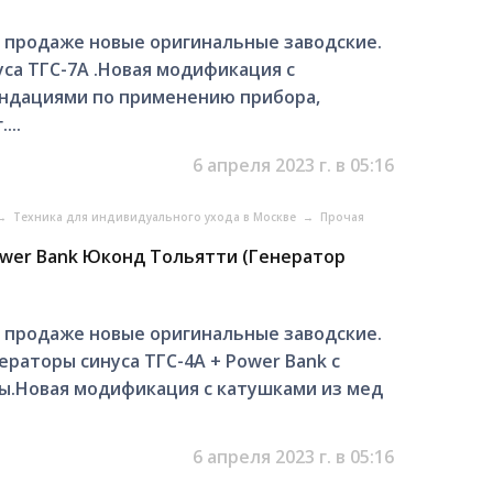
В продаже новые оригинальные заводские.
са ТГС-7А .Новая модификация с
ендациями по применению прибора,
...
6 апреля 2023 г. в 05:16
→
Техника для индивидуального ухода в Москве
→
Прочая
ower Bank Юконд Тольятти (Генератор
В продаже новые оригинальные заводские.
аторы синуса ТГС-4А + Power Bank с
ы.Новая модификация с катушками из мед
6 апреля 2023 г. в 05:16