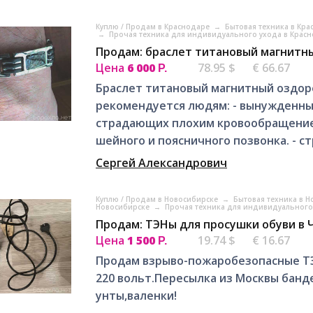
Куплю / Продам в Краснодаре
→
Бытовая техника в Кр
→
Прочая техника для индивидуального ухода в Крас
Продам: браслет титановый магнитн
Цена
6 000
78.95 $
€ 66.67
Р.
Браслет титановый магнитный оздо
рекомендуется людям: - вынужденным
страдающих плохим кровообращение
шейного и поясничного позвонка. - с
Сергей Александрович
Куплю / Продам в Новосибирске
→
Бытовая техника в 
Новосибирске
→
Прочая техника для индивидуального
Продам: ТЭНы для просушки обуви в 
Цена
1 500
19.74 $
€ 16.67
Р.
Продам взрыво-пожаробезопасные ТЭ
220 вольт.Пересылка из Москвы бан
унты,валенки!