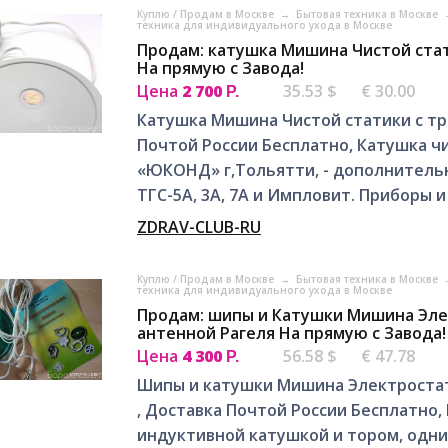
Куплю / Продам в Москве
→
Бытовая техника в Москве
техника для индивидуального ухода в Москве
Продам: катушка Мишина Чистой ста
На прямую с Завода!
Цена
2 700
35.53 $
€ 30.00
Р.
Катушка Мишина Чистой статики с т
Почтой России Бесплатно, Катушка ч
«ЮКОНД» г,Тольятти, - дополнитель
ТГС-5А, 3А, 7А и Импловит. Приборы и 
ZDRAV-CLUB-RU
Куплю / Продам в Москве
→
Бытовая техника в Москве
техника для индивидуального ухода в Москве
Продам: шипы и Катушки Мишина Эле
антенной Рагеля На прямую с Завода!
Цена
4 300
56.58 $
€ 47.78
Р.
Шипы и катушки Мишина Электроста
, Доставка Почтой России Бесплатно
индуктивной катушкой и тором, одн