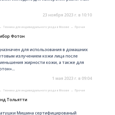
23 ноября 2023 г. в 10:10
→
Техника для индивидуального ухода в Москве
→
Прочая
рибор Фотон
назначен для использования в домашних
етовым излучением кожи лица после
уменьшения жирности кожи, а также для
тон»...
1 мая 2023 г. в 09:04
→
Техника для индивидуального ухода в Москве
→
Прочая
онд Тольятти
 Катушки Мишина сертифицированый