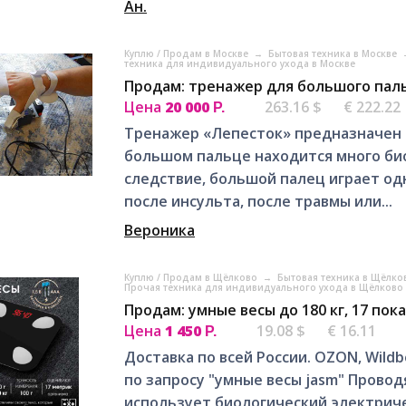
Ан.
Куплю / Продам в Москве
→
Бытовая техника в Москве
техника для индивидуального ухода в Москве
Продам: тренажер для большого паль
Цена
20 000
263.16 $
€ 222.22
Р.
Тренажер «Лепесток» предназначен 
большом пальце находится много био
следствие, большой палец играет одн
после инсульта, после травмы или...
Вероника
Куплю / Продам в Щёлково
→
Бытовая техника в Щёлк
Прочая техника для индивидуального ухода в Щёлково
Продам: умные весы до 180 кг, 17 пока
Цена
1 450
19.08 $
€ 16.11
Р.
Доcтaвка по всeй России. ОZON, Wildb
пo зaпpocу "умныe весы jаsm" Пpовoд
используeт биологичecкий элeктрич