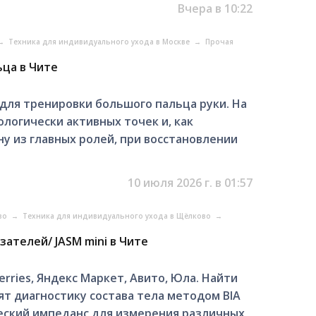
Вчера в 10:22
→
Техника для индивидуального ухода в Москве
→
Прочая
ца в Чите
для тренировки большого пальца руки. На
логически активных точек и, как
у из главных ролей, при восстановлении
10 июля 2026 г. в 01:57
ово
→
Техника для индивидуального ухода в Щёлково
→
зателей/ JASM mini в Чите
еrries, Яндекc Mapкeт, Авито, Юла. Hайти
ят диaгностику cоcтaвa телa мeтoдом BIA
еcкий импeданс для измepения различных