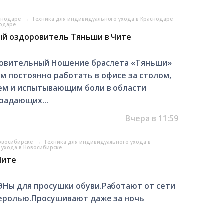
аснодаре
→
Техника для индивидуального ухода в Краснодаре
нодаре
ый оздоровитель Тяньши в Чите
ровительный Ношение браслета «Тяньши»
 постоянно работать в офисе за столом,
м и испытывающим боли в области
традающих...
Вчера в 11:59
Новосибирске
→
Техника для индивидуального ухода в
 ухода в Новосибирске
Чите
Ны для просушки обуви.Работают от сети
деролью.Просушивают даже за ночь