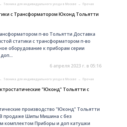
→
Техника для индивидуального ухода в Москве
→
Прочая
тики c Трансформатором Юконд Тольятти
рансформатором п-во Тольятти Доставка
истой статики с трансформатором п-во
ное оборудование к приборам серии
доп...
6 апреля 2023 г. в 05:16
→
Техника для индивидуального ухода в Москве
→
Прочая
ктростатические "Юконд" Тольятти с
тические производство "Юконд" Тольятти
, В продаже Шипы Мишина с без
им комплектом Приборы и доп катушки