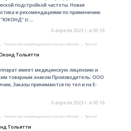
ческой подстройкой частоты. Новая
астика и рекомендациями по применению
ЮКОНД" (г....
6 апреля 2023 г. в 05:16
→
Техника для индивидуального ухода в Москве
→
Прочая
Юконд Тольятти
 Аппарат имеет медицинскую лицензию и
ким товарным знаком Производитель: ООО
чии, Заказы принимаются по тел и на E-
6 апреля 2023 г. в 05:16
→
Техника для индивидуального ухода в Москве
→
Прочая
онд Тольятти