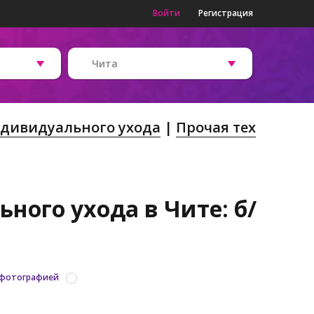
Войти
Регистрация
Чита
ндивидуального ухода
Прочая тех
ного ухода в Чите: б/
 фотографией