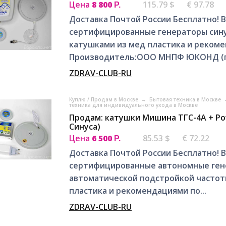
Цена
8 800
115.79 $
€ 97.78
Р.
Доставка Почтой России Бесплатно! 
сертифицированные генераторы сину
катушками из мед пластика и реком
Производитель:ООО МНПФ ЮКОНД (г.
ZDRAV-CLUB-RU
Куплю / Продам в Москве
→
Бытовая техника в Москве
техника для индивидуального ухода в Москве
Продам: катушки Мишина ТГС-4А + P
Синуса)
Цена
6 500
85.53 $
€ 72.22
Р.
Доставка Почтой России Бесплатно! 
сертифицированные автономные генер
автоматической подстройкой частот
пластика и рекомендациями по...
ZDRAV-CLUB-RU