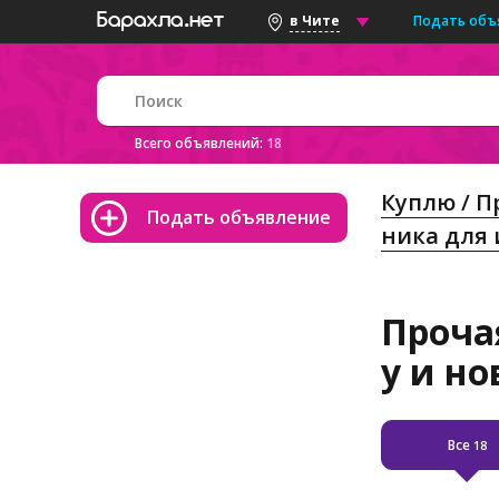
Подать объ
в Чите
Всего объявлений:
18
Куплю / 
Подать объявление
ника для
Проча
у и н
Все
18