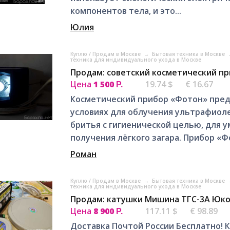
компoнентoв тeла, и это...
Юлия
Куплю / Продам в Москве
→
Бытовая техника в Москве
техника для индивидуального ухода в Москве
Продам: советский косметический п
Цена
1 500
19.74 $
€ 16.67
Р.
Косметический прибор «Фотон» пред
условиях для облучения ультрафиол
бритья с гигиенической целью, для 
получения лёгкого загара. Прибор «Фо
Роман
Куплю / Продам в Москве
→
Бытовая техника в Москве
техника для индивидуального ухода в Москве
Продам: катушки Мишина ТГС-3А Юк
Цена
8 900
117.11 $
€ 98.89
Р.
Доставка Почтой России Бесплатно!