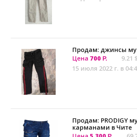
Продам: джинсы муж
Цена
700
9.21 
Р.
15 июля 2022 г. в 04:
Продам: PRODIGY м
карманами в Чите
Цена
5 300
69.
Р.