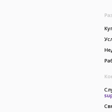
Ра
Ку
Ус
Не
Ра
Ко
Сл
su
Св