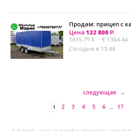
Продам: прицеп с к
Цена
122 800
Р.
1615.79 $
€ 1364.44
Сегодня в 13:44
следующая
→
2
3
4
5
6
17
1
...
✔ Купить новые или б/у прицепы для ле