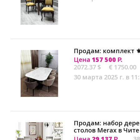
Продам: комплект ⚜
Цена
157 500
Р.
2072.37 $
€ 1750.00
30 марта 2025 г. в 11
Продам: набор дер
столов Merax в Чите
Цена
29 137
38
Р.