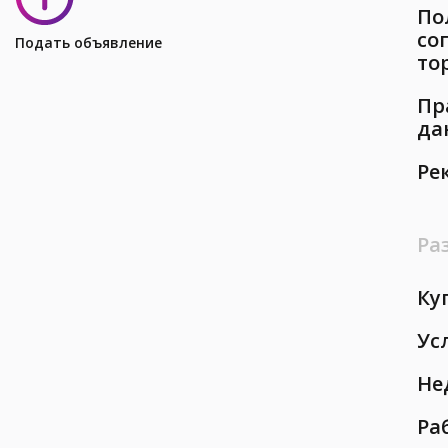
По
со
Подать объявление
то
Пр
да
Ре
Ра
Ку
Ус
Не
Ра