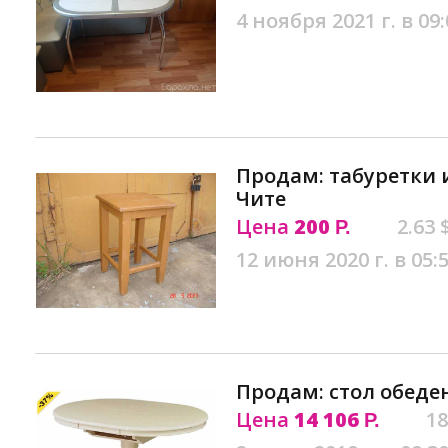
4 ноября 2021 г. в 09:
Продам: табуретки 
Чите
Цена
200
2.63 
Р.
12 июня 2020 г. в 05:
Продам: стол обеде
Цена
14 106
18
Р.