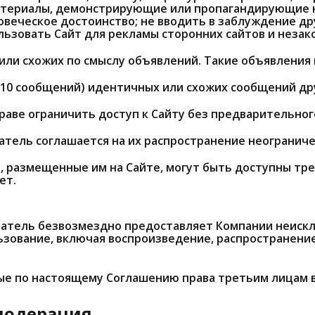
атериалы, демонстрирующие или пропагандирующие на
еческое достоинство; не вводить в заблуждение дру
льзовать Сайт для рекламы сторонних сайтов и незак
или схожих по смыслу объявлений. Такие объявления 
е 10 сообщений) идентичных или схожих сообщений д
раве ограничить доступ к Сайту без предварительно
атель соглашается на их распространение неограниче
ы, размещенные им на Сайте, могут быть доступны тр
ет.
ователь безвозмездно предоставляет Компании неиск
зование, включая воспроизведение, распространение
ные по настоящему Соглашению права третьим лицам 
 модерация