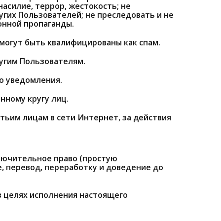
силие, террор, жестокость; не
гих Пользователей; не преследовать и не
онной пропаганды.
могут быть квалифицированы как спам.
ругим Пользователям.
го уведомления.
нному кругу лиц.
етьим лицам в сети Интернет, за действия
лючительное право (простую
, перевод, переработку и доведение до
в целях исполнения настоящего