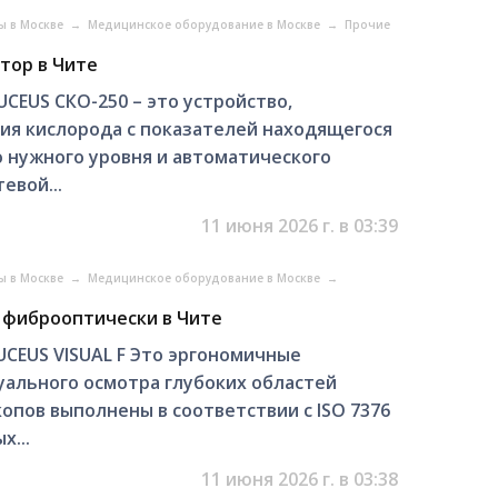
ы в Москве
→
Медицинское оборудование в Москве
→
Прочие
тор в Чите
CEUS СКО-250 – это устройство,
ия кислорода с показателей находящегося
о нужного уровня и автоматического
евой...
11 июня 2026 г. в 03:39
ы в Москве
→
Медицинское оборудование в Москве
→
 фиброоптически в Чите
CEUS VISUAL F Это эргономичные
уального осмотра глубоких областей
опов выполнены в соответствии с ISO 7376
х...
11 июня 2026 г. в 03:38