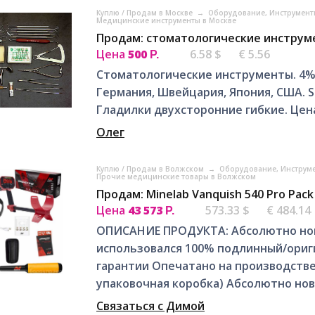
Куплю / Продам в Москве
→
Оборудование, Инструмент
Медицинские инструменты в Москве
Продам: стоматологические инструм
Цена
500
6.58 $
€ 5.56
Р.
Стоматологические инструменты. 4% 
Германия, Швейцария, Япония, США. Stai
Гладилки двухсторонние гибкие. Цен
Олег
Куплю / Продам в Волжском
→
Оборудование, Инструм
Прочие медицинские товары в Волжском
Продам: Minelab Vanquish 540 Pro Pack
Цена
43 573
573.33 $
€ 484.14
Р.
ОПИСАНИЕ ПРОДУКТА: Абсолютно новый
использовался 100% подлинный/ориг
гарантии Опечатано на производстве
упаковочная коробка) Абсолютно нова
Связаться с Димой