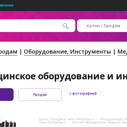
явление
Куплю / Продам
Продам
Оборудование, Инструменты
Ме
инское оборудование и и
с фотографией
Продам
Куплю / Продам в Санкт-Петербурге
→
Оборудование, И
Санкт-Петербурге
→
Прочие медицинские товары в Сан