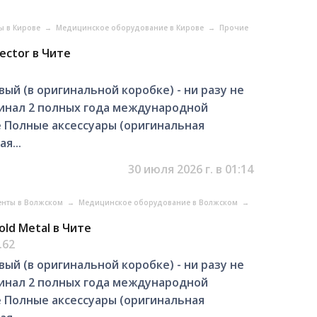
ы в Кирове
→
Медицинское оборудование в Кирове
→
Прочие
ector в Чите
 (в оригинальной коробке) - ни разу не
инал 2 полных года международной
 Полные аксессуары (оригинальная
я...
30 июля 2026 г. в 01:14
енты в Волжском
→
Медицинское оборудование в Волжском
→
old Metal в Чите
.62
 (в оригинальной коробке) - ни разу не
инал 2 полных года международной
 Полные аксессуары (оригинальная