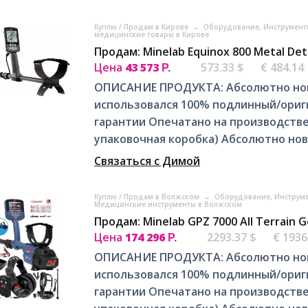
Куплю / Продам в Кирове
→
Оборудование, Инструмент
медицинские товары в Кирове
Продам: Minelab Equinox 800 Metal Det
Цена
43 573
573.33 $
€ 484.14
Р.
ОПИСАНИЕ ПРОДУКТА: Абсолютно новый
использовался 100% подлинный/ориг
гарантии Опечатано на производстве
упаковочная коробка) Абсолютно нова
Связаться с Димой
Куплю / Продам в Волжском
→
Оборудование, Инструм
Медицинские инструменты в Волжском
Продам: Minelab GPZ 7000 All Terrain G
Цена
174 296
2293.37 $
€ 1936
Р.
ОПИСАНИЕ ПРОДУКТА: Абсолютно новый
использовался 100% подлинный/ориг
гарантии Опечатано на производстве