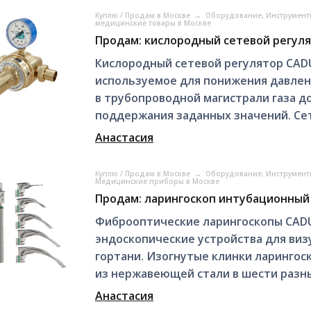
Куплю / Продам в Москве
→
Оборудование, Инструмент
медицинские товары в Москве
Продам: кислородный сетевой регуля
Кислородный сетевой регулятор CADU
используемое для понижения давлен
в трубопроводной магистрали газа д
поддержания заданных значений. Сет
Анастасия
Куплю / Продам в Москве
→
Оборудование, Инструмент
Медицинские приборы в Москве
Продам: ларингоскоп интубационный
Фиброоптические ларингоскопы CADU
эндоскопические устройства для виз
гортани. Изогнутые клинки ларингоск
из нержавеющей стали в шести разны
Анастасия