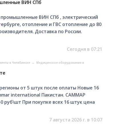
шленные ВИН СПб
 промышленные ВИН СПб , электрический
ербурге, отопление и ГВС отопление до 80
производителя. Доставка по России.
Сегодня в 07:21
менты в Челябинске
→
Медицинское оборудование в
ите
егионы от 5 штук после оплаты Новые 16
mmar international Пакистан. САММАР
0 руб\шт При покупке всех 16 штук цена
7 августа 2026 г. в 10:07