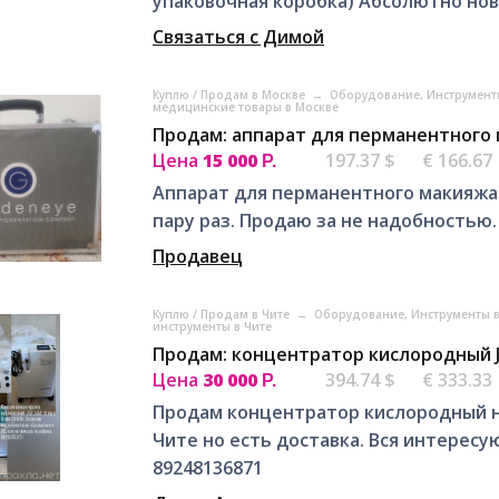
упаковочная коробка) Абсолютно нова
Связаться с Димой
Куплю / Продам в Москве
→
Оборудование, Инструмент
медицинские товары в Москве
Продам: аппарат для перманентного 
Цена
15 000
197.37 $
€ 166.67
Р.
Аппарат для перманентного макияжа
пару раз. Продаю за не надобностью
Продавец
Куплю / Продам в Чите
→
Оборудование, Инструменты 
инструменты в Чите
Продам: концентратор кислородный 
Цена
30 000
394.74 $
€ 333.33
Р.
Продам концентратор кислородный но
Чите но есть доставка. Вся интере
89248136871