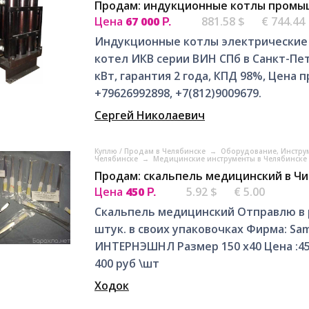
Продам: индукционные котлы промы
Цена
67 000
881.58 $
€ 744.44
Р.
Индукционные котлы электрические
котел ИКВ серии ВИН СПб в Санкт-Пет
кВт, гарантия 2 года, КПД 98%, Цена 
+79626992898, +7(812)9009679.
Сергей Николаевич
Куплю / Продам в Челябинске
→
Оборудование, Инстру
Челябинске
→
Медицинские инструменты в Челябинске
Продам: скальпель медицинский в Ч
Цена
450
5.92 $
€ 5.00
Р.
Скальпель медицинский Отправлю в р
штук. в своих упаковочках Фирма: Sa
ИНТЕРНЭШНЛ Размер 150 х40 Цена :45
400 руб \шт
Ходок