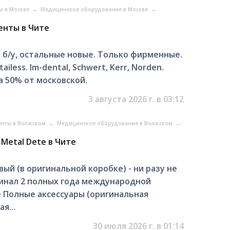
ы в Москве
→
Медицинское оборудование в Москве
→
енты в Чите
б/у, остальные новые. Только фирменные.
less. Im-dental, Schwert, Kerr, Norden.
а 50% от московской.
3 августа 2026 г. в 03:12
енты в Волжском
→
Медицинское оборудование в Волжском
→
 Metal Dete в Чите
 (в оригинальной коробке) - ни разу не
инал 2 полных года международной
 Полные аксессуары (оригинальная
я...
30 июля 2026 г. в 01:14