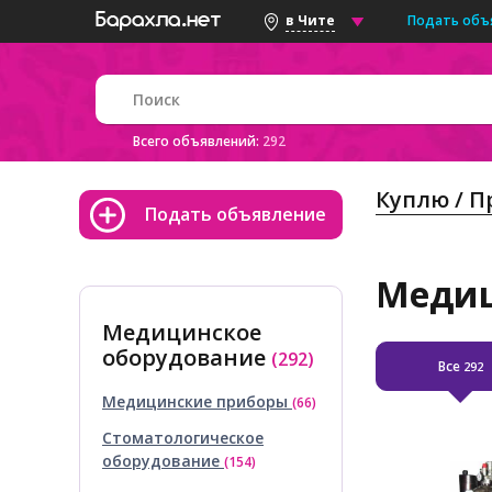
Подать объ
в Чите
Всего объявлений:
292
Куплю / 
Подать объявление
Медиц
Медицинское
оборудование
(292)
Все
292
Медицинские приборы
(66)
Стоматологическое
оборудование
(154)