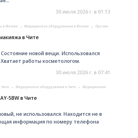
я...
30 июля 2026 г. в 01:13
ы в Москве
→
Медицинское оборудование в Москве
→
Прочие
макияжа в Чите
 Состояние новой вещи. Использовался
. Хватает работы косметологом.
30 июля 2026 г. в 07:41
в Чите
→
Медицинское оборудование в Чите
→
Медицинские
JAY-5BW в Чите
вый, не использовался. Находится не в
сующая информация по номеру телефона