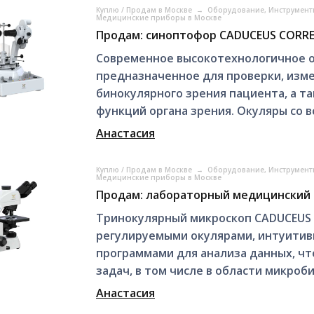
Куплю / Продам в Москве
→
Оборудование, Инструмент
Медицинские приборы в Москве
Продам: синоптофор CADUCEUS CORRE
Современное высокотехнологичное о
предназначенное для проверки, изм
бинокулярного зрения пациента, а т
функций органа зрения. Окуляры со в
Анастасия
Куплю / Продам в Москве
→
Оборудование, Инструмент
Медицинские приборы в Москве
Продам: лабораторный медицинский 
Тринокулярный микроскоп CADUCEUS 
регулируемыми окулярами, интуитив
программами для анализа данных, ч
задач, в том числе в области микроби
Анастасия