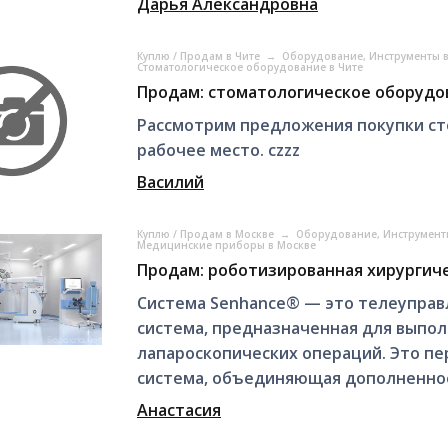
Дарья Александровна
Куплю / Продам в Чите
→
Оборудование, Инструменты 
Стоматологическое оборудование в Чите
Продам: стоматологическое оборудо
Рассмотрим предложения покупки ст
рабочее место. czzz
Василий
Куплю / Продам в Москве
→
Оборудование, Инструмент
Медицинские приборы в Москве
Продам: роботизированная хирургиче
Система Senhance® — это телеуправ
система, предназначенная для выпо
лапароскопических операций. Это пе
система, объединяющая дополненное 
Анастасия