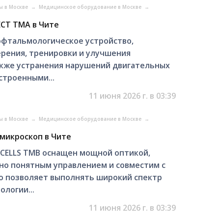
ы в Москве
→
Медицинское оборудование в Москве
→
CT TМA в Чите
фтальмологическое устройство,
ерения, тренировки и улучшения
акже устранения нарушений двигательных
строенными...
11 июня 2026 г. в 03:39
ы в Москве
→
Медицинское оборудование в Москве
→
микроскоп в Чите
CELLS TMB оснащен мощной оптикой,
но понятным управлением и совместим с
то позволяет выполнять широкий спектр
ологии...
11 июня 2026 г. в 03:39