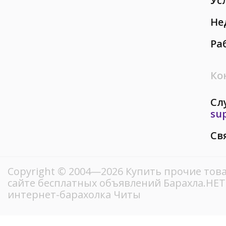
Ус
Не
Ра
Ко
Сл
su
Св
Copyright © 2004—2026 Купить прочие тов
сайте бесплатных объявлений Барахла.НЕ
интернет-барахолка Читы