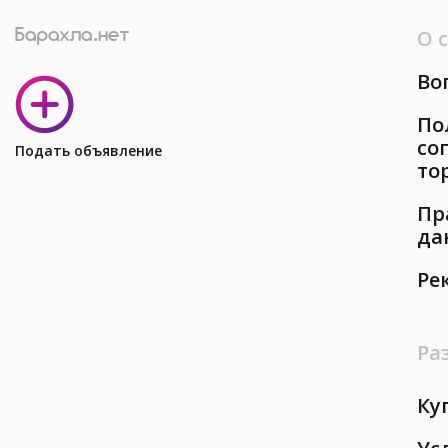
О 
Во
По
со
Подать объявление
то
Пр
да
Ре
Ра
Ку