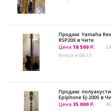
Продам: Yamaha Revs
RSP20X в Чите
Цена
18 500
24
Р.
Вчера в 08:13
Продам: полуакусти
Epiphone EJ-200S в Ч
Цена
35 000
46
Р.