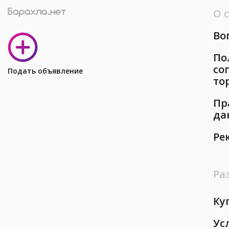
О 
Во
По
со
Подать объявление
то
Пр
да
Ре
Ра
Ку
Ус