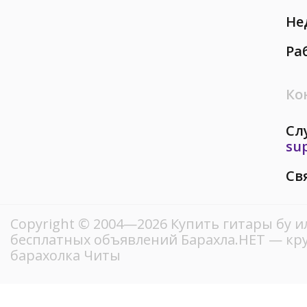
Не
Ра
Ко
Сл
su
Св
Copyright © 2004—2026 Купить гитары бу и
бесплатных объявлений Барахла.НЕТ — кр
барахолка Читы