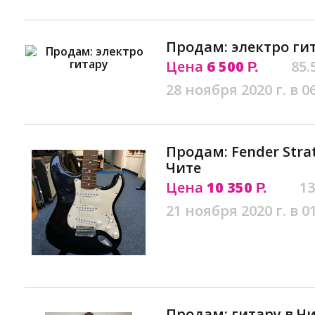
Продам: электро гит
Цена
6 500
85.
Р.
28 ноября 2020 г. в 0
Продам: Fender Strat
Чите
Цена
10 350
13
Р.
21 ноября 2020 г. в 0
Продам: гитару в Ч