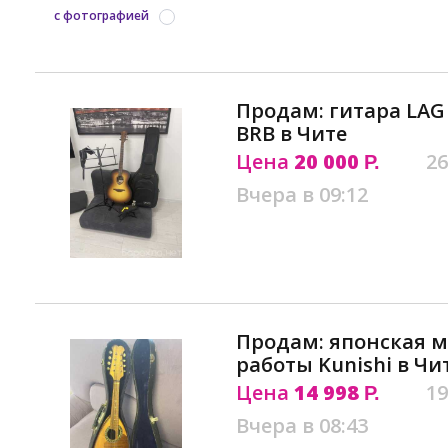
с фотографией
Продам: гитара LAG
BRB в Чите
Цена
20 000
26
Р.
Вчера в 09:12
Продам: японская 
работы Kunishi в Чи
Цена
14 998
19
Р.
Вчера в 08:43