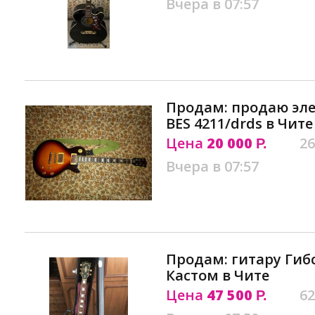
Вчера в 07:57
Продам: продаю эл
BES 4211/drds в Чите
Цена
20 000
26
Р.
Вчера в 07:57
Продам: гитару Гибс
Кастом в Чите
Цена
47 500
62
Р.