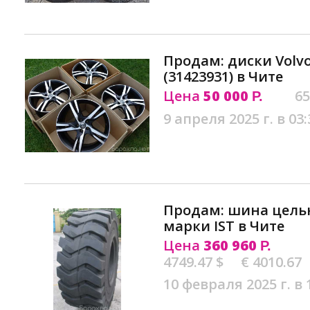
Продам: диски Volvo
(31423931) в Чите
Цена
50 000
65
Р.
9 апреля 2025 г. в 03:
Продам: шина цельн
марки IST в Чите
Цена
360 960
Р.
4749.47 $
€ 4010.67
10 февраля 2025 г. в 