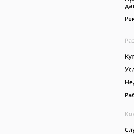
да
Ре
Ра
Ку
Ус
Не
Ра
Ко
Сл