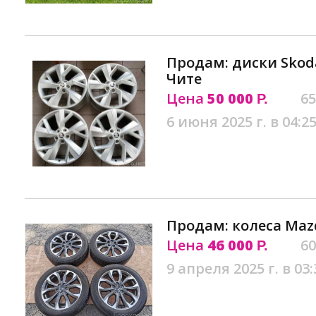
Продам: диски Skod
Чите
Цена
50 000
65
Р.
6 июня 2025 г. в 04:2
Продам: колеса Mazd
Цена
46 000
60
Р.
9 апреля 2025 г. в 03: