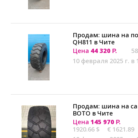
Продам: шина на пог
QH811 в Чите
Цена
44 320
58
Р.
10 февраля 2025 г. в 
Продам: шина на са
BOTO в Чите
Цена
145 970
Р.
1920.66 $
€ 1621.89