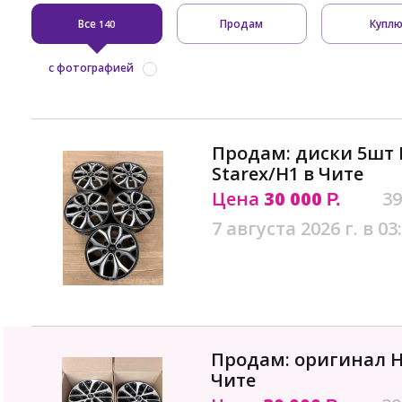
Все
Продам
Купл
140
с фотографией
Продам: диски 5шт 
Starex/H1 в Чите
Цена
30 000
39
Р.
7 августа 2026 г. в 03
Продам: оригинал H
Чите