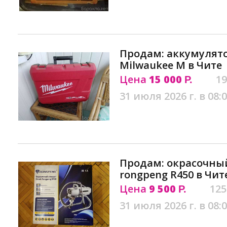
Продам: аккумулят
Milwaukee M в Чите
Цена
15 000
19
Р.
31 июля 2026 г. в 08:
Продам: окрасочный
rongpeng R450 в Чит
Цена
9 500
125
Р.
31 июля 2026 г. в 08: