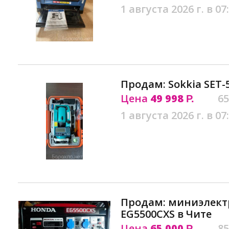
1 августа 2026 г. в 07
Продам: Sokkia SET-
Цена
49 998
65
Р.
1 августа 2026 г. в 07
Продам: миниэлект
EG5500CXS в Чите
Цена
65 000
85
Р.