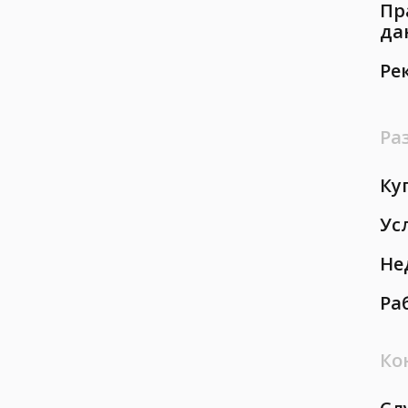
Пр
да
Ре
Ра
Ку
Ус
Не
Ра
Ко