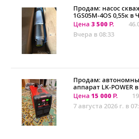
Продам: насос скв
1GS05M-4OS 0,55к в 
Цена
3 500
46.
Р.
Вчера в 08:33
Продам: автономны
аппарат LK-POWER в
Цена
15 000
19
Р.
7 августа 2026 г. в 07