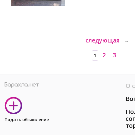
следующая
→
2
3
1
О 
Во
По
со
Подать объявление
то