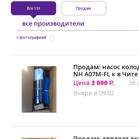
Все
Продам
133
все производители
с фотографией
Продам: насос коло
NH A07M-FL к в Чите
Цена
3 000
39.
Р.
Вчера в 09:02
Продам: аппарат о