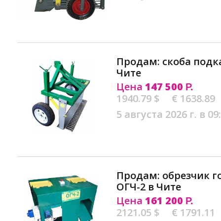
Продам: скоба подк
Чите
Цена
147 500
Р.
1940.79 $
€ 1638.89
5 августа 2026 г. в 09
Продам: обрезчик г
ОГЧ-2 в Чите
Цена
161 200
Р.
2121.05 $
€ 1791.11