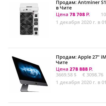
Продам: Antminer S1
в Чите
Цена
78 708
10
Р.
1 декабря 2020 г. в 0
Продам: Apple 27" iM
Чите
Цена
278 888
Р.
3669.58 $
€ 3098.76
1 декабря 2020 г. в 0