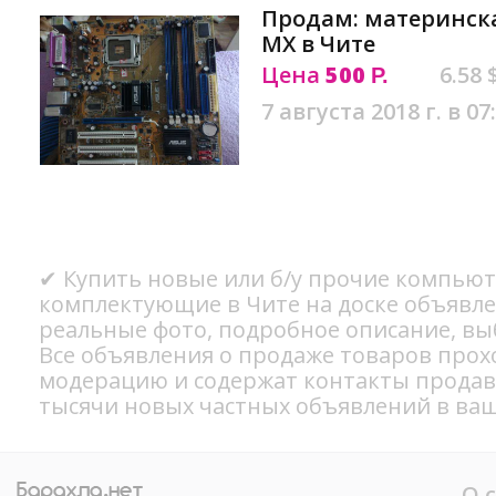
Продам: материнска
MX в Чите
Цена
500
6.58 
Р.
7 августа 2018 г. в 07
✔ Купить новые или б/у прочие компью
комплектующие в Чите на доске объявле
реальные фото, подробное описание, вы
Все объявления о продаже товаров прох
модерацию и содержат контакты продав
тысячи новых частных объявлений в ваш
О 