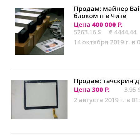
Продам: майнер Baik
блоком п в Чите
Цена
400 000
Р.
5263.16 $
€ 4444.44
14 октября 2019 г. в 
Продам: тачскрин д
Цена
300
3.95 
Р.
2 августа 2019 г. в 01